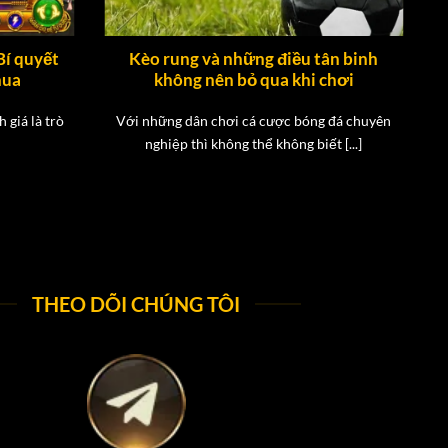
 dịch vụ. Vì thế, cổng game
ng đầu PAGCOR, Isle of Man
Bí quyết
Kèo rung và những điều tân binh
hua
không nên bỏ qua khi chơi
i cổng game nhận được nhiều
 giá là trò
Với những dân chơi cá cược bóng đá chuyên
 B52 gia nhập đường đua cá
nghiệp thì không thể không biết [...]
 Tất cả đều đến từ các nhà
n đang được ưa chuộng là:
THEO DÕI CHÚNG TÔI
ò chơi ăn khách bậc nhất thu
 đủ các thể loại game bài từ