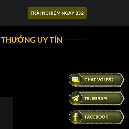
TRẢI NGHIỆM NGAY B52
I THƯỞNG UY TÍN