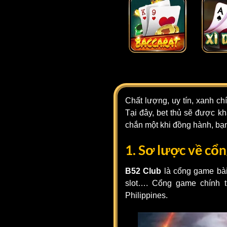
Chất lượng, uy tín, xanh c
Tại đây, bet thủ sẽ được kh
chắn một khi đồng hành, bạ
1. Sơ lược về cổ
B52 Club
là cổng game bài
slot…. Cổng game chính t
Philippines.