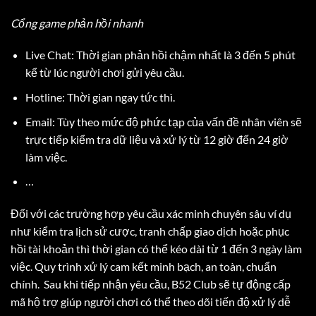
Cổng game phản hồi nhanh
Live Chat: Thời gian phản hồi chậm nhất là 3 đến 5 phút
kể từ lúc người chơi gửi yêu cầu.
Hotline: Thời gian ngay tức thì.
Email: Tùy theo mức độ phức tạp của vấn đề nhân viên sẽ
trực tiếp kiểm tra dữ liệu và xử lý từ 12 giờ đến 24 giờ
làm việc.
…
Đối với các trường hợp yêu cầu xác minh chuyên sâu ví dụ
như kiểm tra lịch sử cược, tranh chấp giao dịch hoặc phục
hồi tài khoản thì thời gian có thể kéo dài từ 1 đến 3 ngày làm
việc. Quy trình xử lý cam kết minh bạch, an toàn, chuẩn
chính. Sau khi tiếp nhận yêu cầu, B52 Club sẽ tự động cấp
mã hộ trợ giúp người chơi có thể theo dõi tiến độ xử lý dễ