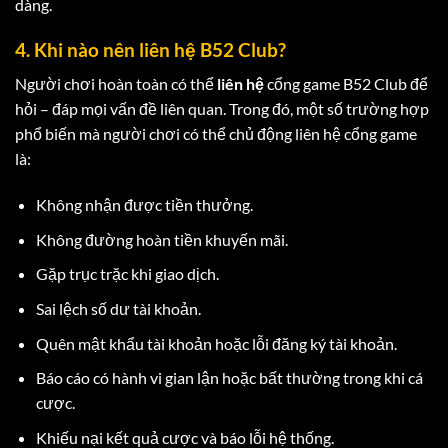
dàng.
4. Khi nào nên liên hệ B52 Club?
Người chơi hoàn toàn có thể
liên hệ
cổng game B52 Club để
hỏi – đáp mọi vấn đề liên quan. Trong đó, một số trường hợp
phổ biến mà người chơi có thể chủ động liên hệ cổng game
là:
Không nhận được tiền thưởng.
Không đường hoàn tiền khuyến mãi.
Gặp trục trặc khi giao dịch.
Sai lệch số dư tài khoản.
Quên mật khẩu tài khoản hoặc lỗi đăng ký tài khoản.
Báo cáo có hành vi gian lận hoặc bất thường trong khi cá
cược.
Khiếu nại kết quả cược và báo lỗi hệ thống.