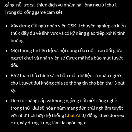
gắng, nỗ lực cải thiện dịch vụ nhằm hài lòng người chơi.
Trong đó, cổng game cam kết;
Xây dựng đội ngũ nhân viên CSKH chuyên nghiệp có kiến
thức đầy đủ về lĩnh vực và có kỹ năng giao tiếp, xử lý tình
huống.
Mọi thông tin
liên hệ
và nội dung của cuộc trao đổi giữa
người chơi và nhân viên sẽ được mã hóa bảo mật tuyệt
đối.
B52 tuân thủ chính sách bảo mật dữ liệu cá nhân người
chơi, tuyệt đối không chia sẻ thông tin cho bên thứ 3 bất
kỳ.
Liên tục nâng cấp và không ngừng đổi mới công nghệ
trong thời đại số hóa nhằm mang đến trải nghiệm tuyệt
vời như tích hợp hệ thống
Chat AI
tự động, theo dõi yêu
cầu, xây dựng trung tâm đa ngôn ngữ.