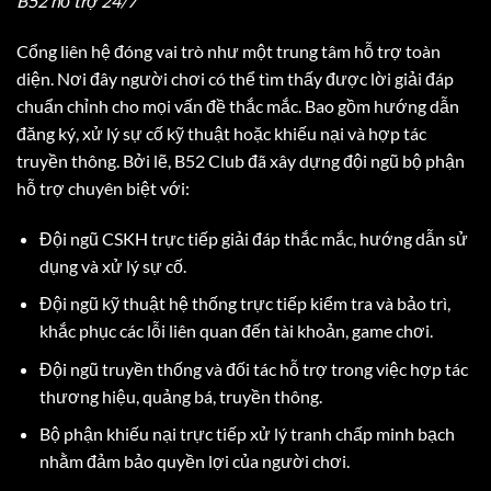
B52 hỗ trợ 24/7
Cổng liên hệ đóng vai trò như một trung tâm hỗ trợ toàn
diện. Nơi đây người chơi có thể tìm thấy được lời giải đáp
chuẩn chỉnh cho mọi vấn đề thắc mắc. Bao gồm hướng dẫn
đăng ký, xử lý sự cố kỹ thuật hoặc khiếu nại và hợp tác
truyền thông. Bởi lẽ, B52 Club đã xây dựng đội ngũ bộ phận
hỗ trợ chuyên biệt với:
Đội ngũ CSKH trực tiếp giải đáp thắc mắc, hướng dẫn sử
dụng và xử lý sự cố.
Đội ngũ kỹ thuật hệ thống trực tiếp kiểm tra và bảo trì,
khắc phục các lỗi liên quan đến tài khoản, game chơi.
Đội ngũ truyền thống và đối tác hỗ trợ trong việc hợp tác
thương hiệu, quảng bá, truyền thông.
Bộ phận khiếu nại trực tiếp xử lý tranh chấp minh bạch
nhằm đảm bảo quyền lợi của người chơi.