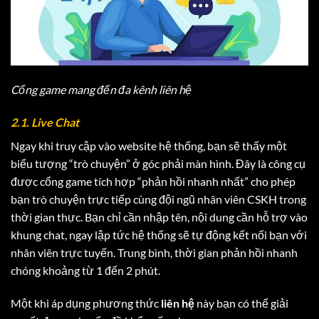
Cổng game mang đến đa kênh liên hệ
2.1. Live Chat
Ngay khi truy cập vào website hệ thống, bạn sẽ thấy một
biểu tượng “trò chuyện” ở góc phải màn hình. Đây là công cụ
được cổng game tích hợp “phản hồi nhanh nhất” cho phép
bạn trò chuyện trực tiếp cùng đội ngũ nhân viên CSKH trong
thời gian thực. Bạn chỉ cần nhập tên, nội dung cần hỗ trợ vào
khung chat, ngay lập tức hệ thống sẽ tự động kết nối bạn với
nhân viên trực tuyến. Trung bình, thời gian phản hồi nhanh
chóng khoảng từ 1 đến 2 phút.
Một khi áp dụng phương thức
liên hệ
này bạn có thể giải