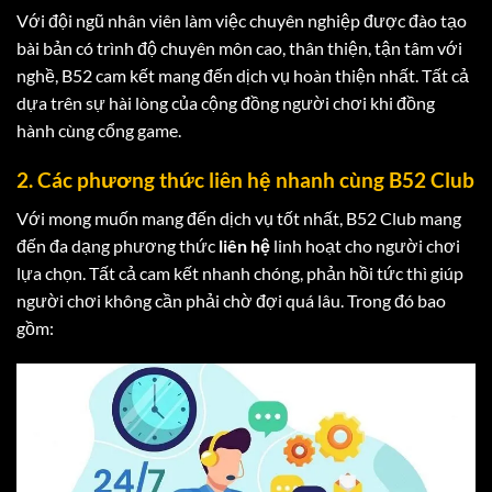
Với đội ngũ nhân viên làm việc chuyên nghiệp được đào tạo
bài bản có trình độ chuyên môn cao, thân thiện, tận tâm với
nghề, B52 cam kết mang đến dịch vụ hoàn thiện nhất. Tất cả
dựa trên sự hài lòng của cộng đồng người chơi khi đồng
hành cùng cổng game.
2. Các phương thức liên hệ nhanh cùng B52 Club
Với mong muốn mang đến dịch vụ tốt nhất, B52 Club mang
đến đa dạng phương thức
liên hệ
linh hoạt cho người chơi
lựa chọn. Tất cả cam kết nhanh chóng, phản hồi tức thì giúp
người chơi không cần phải chờ đợi quá lâu. Trong đó bao
gồm: