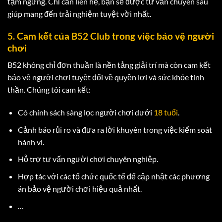
tạm ngưng. Chỉ cần liên hệ, bạn sẽ được tư vấn chuyên sâu
giúp mang đến trải nghiệm tuyệt vời nhất.
5. Cam kết của B52 Club trong việc bảo vệ người
chơi
B52 không chỉ đơn thuần là nền tảng giải trí mà còn cam kết
bảo vệ người chơi tuyệt đối về quyền lợi và sức khỏe tinh
thần. Chúng tôi cam kết:
Có chính sách sàng lọc người chơi dưới
18 tuổi
.
Cảnh báo rủi ro và đưa ra lời khuyên trong việc kiểm soát
hành vi.
Hỗ trợ tư vấn người chơi chuyên nghiệp.
Hợp tác với các tổ chức quốc tế để cập nhật các phương
án bảo vệ người chơi hiệu quả nhất.
…