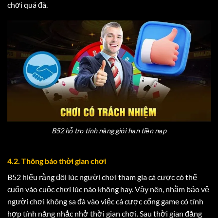
chơi quá đà.
B52 hỗ trợ tính năng giới hạn tiền nạp
4.2. Thông báo thời gian chơi
B52 hiểu rằng đôi lúc người chơi tham gia cá cược có thể
cuốn vào cuộc chơi lúc nào không hay. Vậy nên, nhằm bảo vệ
người chơi không sa đà vào việc cá cược cổng game có tính
hợp tính năng nhắc nhở thời gian chơi. Sau thời gian đăng