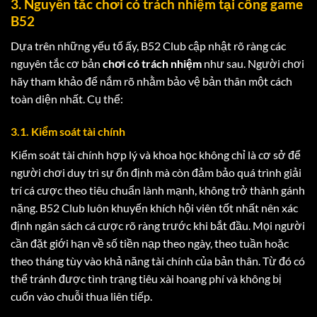
3. Nguyên tắc chơi có trách nhiệm tại cổng game
B52
Dựa trên những yếu tố ấy, B52 Club cập nhật rõ ràng các
nguyên tắc cơ bản
chơi có trách nhiệm
như sau. Người chơi
hãy tham khảo để nắm rõ nhằm bảo vệ bản thân một cách
toàn diện nhất. Cụ thể:
3.1. Kiểm soát tài chính
Kiểm soát tài chính hợp lý và khoa học không chỉ là cơ sở để
người chơi duy trì sự ổn định mà còn đảm bảo quá trình giải
trí cá cược theo tiêu chuẩn lành mạnh, không trở thành gánh
nặng. B52 Club luôn khuyến khích hội viên tốt nhất nên xác
định ngân sách cá cược rõ ràng trước khi bắt đầu. Mọi người
cần đặt giới hạn về số tiền nạp theo ngày, theo tuần hoặc
theo tháng tùy vào khả năng tài chính của bản thân. Từ đó có
thể tránh được tình trạng tiêu xài hoang phí và không bị
cuốn vào chuỗi thua liên tiếp.