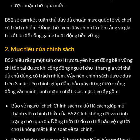
cược hoặc chơi quá mức.
B52 sẽ cam kết tuân thủ đầy đủ chuẩn mực quốc tế về chơi
có trách nhiệm. Đồng thời xem đây chính là nền tảng và giá
trị cốt lõi để cổng game hoạt động bền vững.
2. Mục tiêu của chính sách
B52 hiểu rằng một sân chơi trực tuyến hoạt động bền vững
chỉ tồn tại được khi cộng đồng người chơi tham gia với thái
độ chủ động, có trách nhiệm. Vậy nên, chính sách được dựa
trên 3 mục tiêu chính giúp đảm bảo xây dựng được cộng
đồng văn minh, lành mạnh nhất. Các mục tiêu ấy gồm:
Bảo vệ người chơi: Chính sách ra đời là cách giúp mỗi
thành viên chính thức của B52 Club không rơi vào tình
trạng chơi quá đà. Đồng thời từ đó có thể bảo vệ người
chơi không mất kiểm soát về tài chính.
Ngăn hành vi cá cược bất hợp pháp: Đảm bảo mọi hoạt