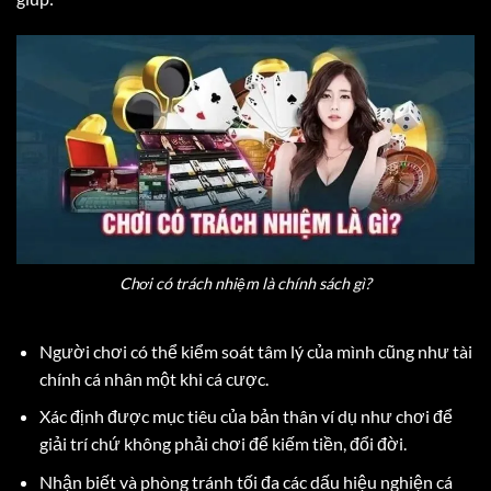
Chơi có trách nhiệm là chính sách gì?
Người chơi có thể kiểm soát tâm lý của mình cũng như tài
chính cá nhân một khi cá cược.
Xác định được mục tiêu của bản thân ví dụ như chơi để
giải trí chứ không phải chơi để kiếm tiền, đổi đời.
Nhận biết và phòng tránh tối đa các dấu hiệu nghiện cá