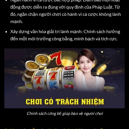
động được diễn ra đúng với quy định của Pháp Luật. Từ
đó, ngăn chặn người chơi có hành vi cá cược không lành
mạnh.
Xây dựng văn hóa giải trí lành mạnh: Chính sách hướng
đến một môi trường công bằng, minh bạch và tích cực.
Chính sách công bố giúp bảo vệ người chơi