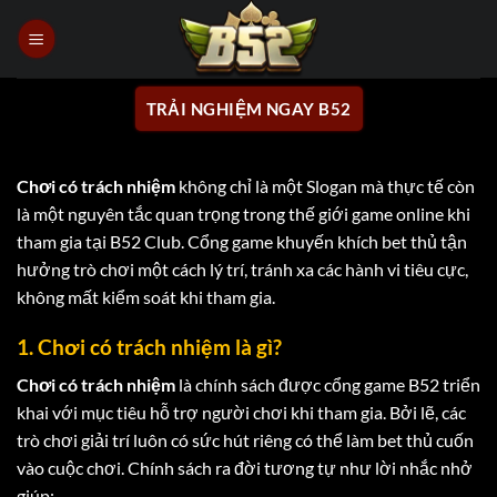
Bỏ
qua
nội
dung
TRẢI NGHIỆM NGAY B52
Chơi có trách nhiệm
không chỉ là một Slogan mà thực tế còn
là một nguyên tắc quan trọng trong thế giới game online khi
tham gia tại B52 Club. Cổng game khuyến khích bet thủ tận
hưởng trò chơi một cách lý trí, tránh xa các hành vi tiêu cực,
không mất kiểm soát khi tham gia.
1. Chơi có trách nhiệm là gì?
Chơi có trách nhiệm
là chính sách được cổng game B52 triển
khai với mục tiêu hỗ trợ người chơi khi tham gia. Bởi lẽ, các
trò chơi giải trí luôn có sức hút riêng có thể làm bet thủ cuốn
vào cuộc chơi. Chính sách ra đời tương tự như lời nhắc nhở
giúp: