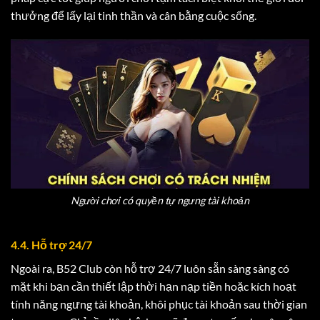
thưởng để lấy lại tinh thần và cân bằng cuộc sống.
Người chơi có quyền tự ngưng tài khoản
4.4. Hỗ trợ 24/7
Ngoài ra, B52 Club còn hỗ trợ 24/7 luôn sẵn sàng sàng có
mặt khi bạn cần thiết lập thời hạn nạp tiền hoặc kích hoạt
tính năng ngưng tài khoản, khôi phục tài khoản sau thời gian