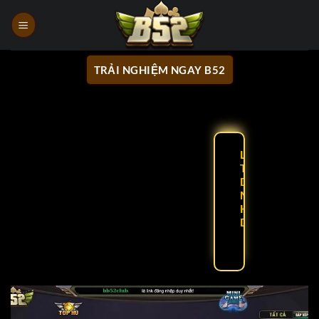
Bỏ
qua
nội
dung
TRẢI NGHIỆM NGAY B52
LƯU
TRỮ
DANH
MỤC:
HƯỚNG
DẪN