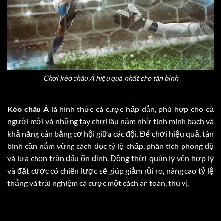
Chơi kèo châu Á hiệu quả nhất cho tân binh
Kèo châu Á
là hình thức cá cược hấp dẫn, phù hợp cho cả
người mới và những tay chơi lâu năm nhờ tính minh bạch và
khả năng cân bằng cơ hội giữa các đội. Để chơi hiệu quả, tân
binh cần nắm vững cách đọc tỷ lệ chấp, phân tích phong độ
và lựa chọn trận đấu ổn định. Đồng thời, quản lý vốn hợp lý
và đặt cược có chiến lược sẽ giúp giảm rủi ro, nâng cao tỷ lệ
thắng và trải nghiệm cá cược một cách an toàn, thú vị.