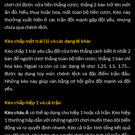
chơi chỉ được nửa tiền thắng cược; thắng 2 bàn trở lên mới
ăn đủ. Nếu thua hoặc hòa, mất toàn bộ tiền cược. Kèo này
thường xuất hiện ở các trận đội mạnh gặp đội yếu, nhưng
chưa quá chênh lệch.
Kèo chấp một trái (1) và các dạng lẻ khác
Kèo chấp 1 trái yêu cầu đội cửa trên thắng cách biệt ít nhất 2
bàn để người chơi thắng toàn bộ tiền cược; thắng 1 bàn chỉ
hòa kèo. Ngoài ra còn có các dạng lẻ như 1.25, 1.5, 1.75…
được áp dụng tùy mức chênh lệch và đặc điểm trận đấu.
Những kèo này giúp cân bằng cơ hội giữa đội mạnh và đội
yếu.
Kèo chấp hiệp 1 và cả trận
Kèo châu Á
có thể áp dụng cho hiệp 1 hoặc cả trận. Kèo hiệp
1 thường hấp dẫn với những người chơi muốn theo dõi biến
động và ra quyết định nhanh. Kèo cả trận tính tổng kết quả
sau 90 phút, phù hợp cho người chơi phân tích kỹ trận đấu,