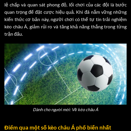
lệ chấp và quan sát phong độ, lối chơi của các đội là bước
quan trọng để đặt cược hiệu quả. Khi đã nắm vững những
kiến thức cơ bản này, người chơi có thể tự tin trải nghiệm
kèo châu Á, giảm rủi ro và tăng khả năng thắng trong từng
trận đấu.
Dành cho người mới: Về kèo châu Á
Điểm qua một số kèo châu Á phổ biến nhất