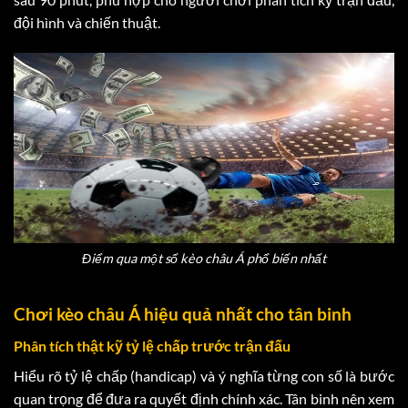
đội hình và chiến thuật.
Điểm qua một số kèo châu Á phổ biến nhất
Chơi kèo châu Á hiệu quả nhất cho tân binh
Phân tích thật kỹ tỷ lệ chấp trước trận đấu
Hiểu rõ tỷ lệ chấp (handicap) và ý nghĩa từng con số là bước
quan trọng để đưa ra quyết định chính xác. Tân binh nên xem