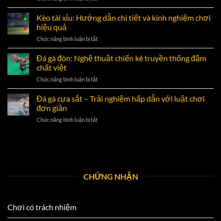
bỏ
Kèo
túi
qua
Châu
Kèo tài xỉu: Hướng dẫn chi tiết và kinh nghiệm chơi
cách
khi
Á:
chơi
hiệu quả
chơi
Hướng
hiệu
Chức năng bình luận bị tắt
ở
dẫn
quả
Kèo
chi
cho
tài
Đá gà đòn: Nghệ thuật chiến kê truyền thống đậm
tiết
tân
xỉu:
và
chất việt
binh
Hướng
kinh
Chức năng bình luận bị tắt
ở
dẫn
nghiệm
Đá
chi
chơi
gà
Đá gà cựa sắt – Trải nghiệm hấp dẫn với luật chơi
tiết
hiệu
đòn:
và
đơn giản
quả
Nghệ
kinh
Chức năng bình luận bị tắt
ở
thuật
nghiệm
Đá
chiến
chơi
gà
kê
hiệu
cựa
truyền
quả
sắt
thống
–
đậm
Trải
chất
CHỨNG NHẬN
nghiệm
việt
hấp
dẫn
với
Chơi có trách nhiệm
luật
chơi