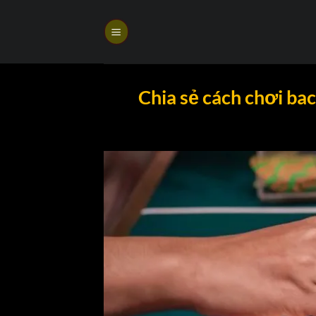
Bỏ
qua
nội
dung
Chia sẻ cách chơi bac