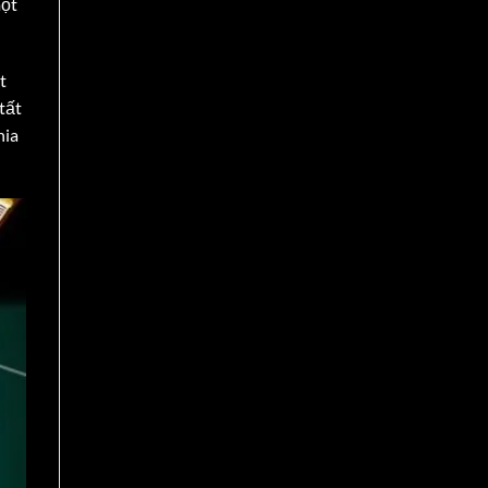
một
Đá
kê
quả
gà
truyền
cựa
thống
sắt
đậm
t
–
chất
Trải
việt
tất
nghiệm
hia
hấp
dẫn
với
luật
chơi
đơn
giản