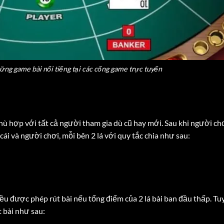
ững game bài nổi tiếng tại các cổng game trực tuyến
hù hợp với tất cả người tham gia dù cũ hay mới. Sau khi người ch
cái và người chơi, mỗi bên 2 lá với quy tắc chia như sau:
đều được phép rút bài nếu tổng điểm của 2 lá bài ban đầu thấp. Tu
t bài như sau: