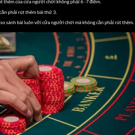
rút thêm của cửa người chơi không phải 6 -7 điểm.
cần phải rút thêm bài thứ 3.
ì so sánh bài luôn với cửa người chơi mà không cần phải rút thêm.