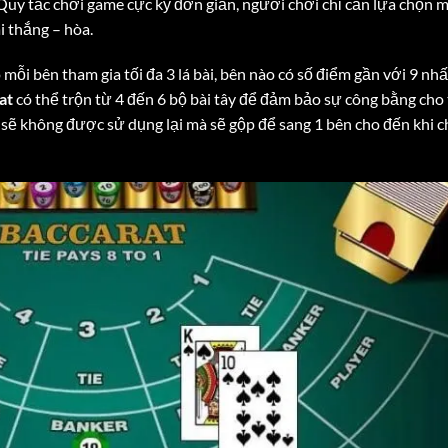
Quy tắc chơi game cực kỳ đơn giản, người chơi chỉ cần lựa chọn 
i thắng – hòa.
mỗi bên tham gia tối đa 3 lá bài, bên nào có số điểm gần với 9 nhấ
at
có thể trộn từ 4 đến 6 bộ bài tây để đảm bảo sự công bằng cho 
 sẽ không được sử dụng lại mà sẽ gộp để sang 1 bên cho đến khi c