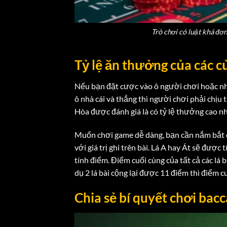
Trò chơi có luật khá đơ
Tỷ lệ ăn thưởng của các c
Nếu bạn đặt cược vào ô người chơi hoặc nhà
ô nhà cái và thắng thì người chơi phải chịu
Hòa được đánh giá là có tỷ lệ thưởng cao n
Muốn chơi game dễ dàng, bạn cần nắm bắt các
với giá trị ghi trên bài. Lá A hay Át sẽ được
tính điểm. Điểm cuối cùng của tất cả các lá b
dụ 2 lá bài cộng lại được 11 điểm thì điểm cu
Chia sẻ bí quyết chơi bac