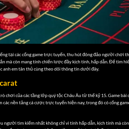
iếng tại các cổng game trực tuyến, thu hút đông đảo người chơi 
ắn mà còn mang tính chiến lược đầy kịch tính, hấp dẫn. Để tìm hi
 các anh em tân thủ cùng theo dõi thông tin dưới đây.
carat
 trò chơi của các tầng lớp quý tộc Châu Âu từ thế kỷ 15. Game bài
n các nền tảng cá cược trực tuyến hiện nay, trong đó có cổng gam
 người tìm kiếm nhất không chỉ vì tính hấp dẫn, kịch tính mà còn