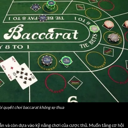
bí quyết chơi baccarat không sợ thua
n và còn dựa vào kỹ năng chơi của cược thủ. Muốn tăng cơ hội