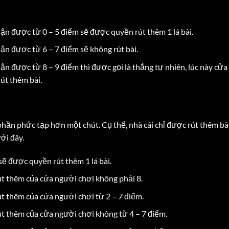
ận được từ 0 – 5 điểm sẽ được quyền rút thêm 1 lá bài.
ận được từ 6 – 7 điểm sẽ không rút bài.
ận được từ 8 – 9 điểm thì được gọi là thắng tự nhiên, lúc này cửa
út thêm bài.
 phần phức tạp hơn một chút. Cụ thể, nhà cái chỉ được rút thêm bà
ới đây.
sẽ được quyền rút thêm 1 lá bài.
rút thêm của cửa người chơi không phải 8.
rút thêm của cửa người chơi từ 2 – 7 điểm.
rút thêm của cửa người chơi không từ 4 – 7 điểm.