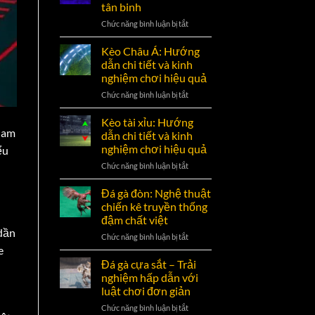
những
tân binh
điều
Chức năng bình luận bị tắt
ở
tân
Kèo
binh
Châu
không
Kèo Châu Á: Hướng
Âu
nên
dẫn chi tiết và kinh
–
bỏ
nghiệm chơi hiệu quả
Bỏ
qua
Chức năng bình luận bị tắt
ở
túi
khi
Kèo
cách
chơi
Châu
chơi
Kèo tài xỉu: Hướng
Á:
tham
hiệu
dẫn chi tiết và kinh
Hướng
quả
nghiệm chơi hiệu quả
ểu
dẫn
cho
Chức năng bình luận bị tắt
ở
chi
tân
Kèo
tiết
binh
tài
và
Đá gà đòn: Nghệ thuật
xỉu:
kinh
chiến kê truyền thống
Hướng
nghiệm
đậm chất việt
dẫn
chơi
 dần
Chức năng bình luận bị tắt
ở
chi
hiệu
e
Đá
tiết
quả
gà
và
Đá gà cựa sắt – Trải
đòn:
kinh
nghiệm hấp dẫn với
Nghệ
nghiệm
luật chơi đơn giản
thuật
chơi
Chức năng bình luận bị tắt
ở
chiến
hiệu