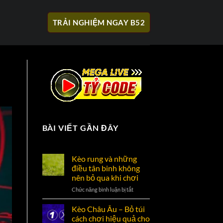
TRẢI NGHIỆM NGAY B52
BÀI VIẾT GẦN ĐÂY
Kèo rung và những
điều tân binh không
nên bỏ qua khi chơi
Chức năng bình luận bị tắt
ở
Kèo
rung
Kèo Châu Âu – Bỏ túi
và
cách chơi hiệu quả cho