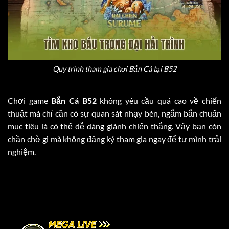
Quy trình tham gia chơi Bắn Cá tại B52
Chơi game
Bắn Cá B52
không yêu cầu quá cao về chiến
thuật mà chỉ cần có sự quan sát nhạy bén, ngắm bắn chuẩn
mục tiêu là có thể dễ dàng giành chiến thắng. Vậy bạn còn
chần chờ gì mà không đăng ký tham gia ngay để tự mình trải
nghiệm.