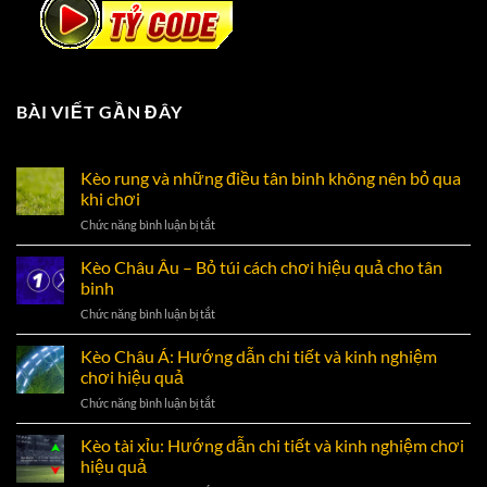
BÀI VIẾT GẦN ĐÂY
Kèo rung và những điều tân binh không nên bỏ qua
khi chơi
Chức năng bình luận bị tắt
ở
Kèo
rung
Kèo Châu Âu – Bỏ túi cách chơi hiệu quả cho tân
và
binh
những
Chức năng bình luận bị tắt
ở
điều
Kèo
tân
Châu
Kèo Châu Á: Hướng dẫn chi tiết và kinh nghiệm
binh
Âu
không
chơi hiệu quả
–
nên
Chức năng bình luận bị tắt
ở
Bỏ
bỏ
Kèo
túi
qua
Châu
Kèo tài xỉu: Hướng dẫn chi tiết và kinh nghiệm chơi
cách
khi
Á:
chơi
hiệu quả
chơi
Hướng
hiệu