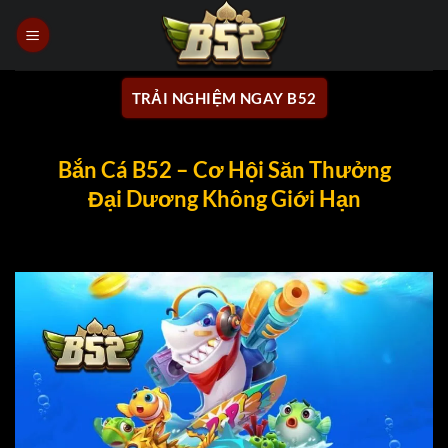
Bỏ
qua
nội
dung
TRẢI NGHIỆM NGAY B52
Bắn Cá B52 – Cơ Hội Săn Thưởng
Đại Dương Không Giới Hạn