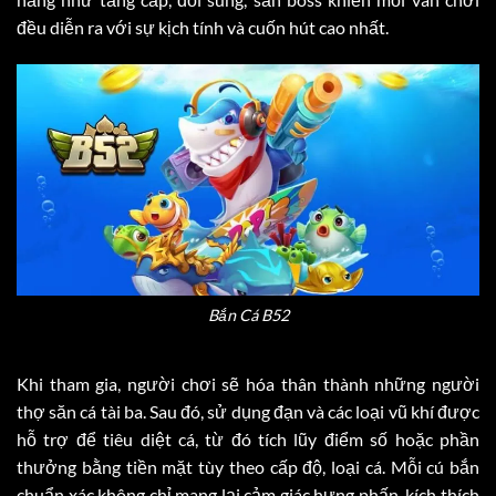
đều diễn ra với sự kịch tính và cuốn hút cao nhất.
Bắn Cá B52
Khi tham gia, người chơi sẽ hóa thân thành những người
thợ săn cá tài ba. Sau đó, sử dụng đạn và các loại vũ khí được
hỗ trợ để tiêu diệt cá, từ đó tích lũy điểm số hoặc phần
thưởng bằng tiền mặt tùy theo cấp độ, loại cá. Mỗi cú bắn
chuẩn xác không chỉ mang lại cảm giác hưng phấn, kích thích