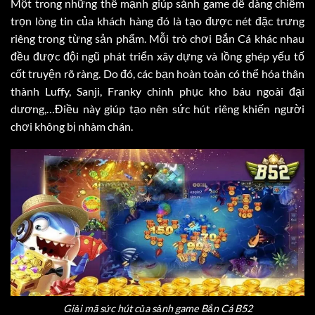
Một trong những thế mạnh giúp sảnh game dễ dàng chiếm
trọn lòng tin của khách hàng đó là tạo được nét đặc trưng
riêng trong từng sản phẩm. Mỗi trò chơi Bắn Cá khác nhau
đều được đội ngũ phát triển xây dựng và lồng ghép yếu tố
cốt truyện rõ ràng. Do đó, các bạn hoàn toàn có thể hóa thân
thành Luffy, Sanji, Franky chinh phục kho báu ngoài đại
dương,…Điều này giúp tạo nên sức hút riêng khiến người
chơi không bị nhàm chán.
Giải mã sức hút của sảnh game Bắn Cá B52