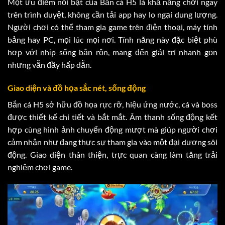
Một ưu điểm nổi bật của Bắn cá H5 là khả năng chơi ngay
trên trình duyệt, không cần tải app hay lo ngại dung lượng.
Người chơi có thể tham gia game trên điện thoại, máy tính
bảng hay PC, mọi lúc mọi nơi. Tính năng này đặc biệt phù
hợp với nhịp sống bận rộn, mang đến giải trí nhanh gọn
nhưng vẫn đầy hấp dẫn.
Giao diện và đồ họa sắc nét, sống động
Bắn cá H5 sở hữu đồ họa rực rỡ, hiệu ứng nước, cá và boss
được thiết kế chi tiết và bắt mắt. Âm thanh sống động kết
hợp cùng hình ảnh chuyển động mượt mà giúp người chơi
cảm nhận như đang thực sự tham gia vào một đại dương sôi
động. Giao diện thân thiện, trực quan càng làm tăng trải
nghiệm chơi game.