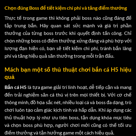
Chọn đúng Boss để tiết kiệm chi phí và tăng điểm thưởng
Thực tế trong game thì không phải boss nào cũng đáng để
tập trung bắn. Hãy quan sát sức mạnh và giá trị phần
thưởng của từng boss trước khi quyết định tấn công. Chỉ
chọn những boss có điểm thưởng xứng đáng và phù hợp với
lượng đạn hiện có, bạn sẽ tiết kiệm chi phí, tránh bắn lãng
phí và tăng hiệu quả săn thưởng trong mỗi trận đấu.
Mách bạn một số thủ thuật chơi bắn cá H5 hiệu
quả
Bắn cá H5
là tựa game giải trí linh hoạt, dễ tiếp cận và mang
đến trải nghiệm săn cá thú vị trên mọi thiết bị. Với cơ chế
thông minh, đồ họa sắc nét, nhiều loại cá và boss đa dạng, trò
chơi luôn tạo cảm giác kịch tính và hấp dẫn. Khi áp dụng các
thủ thuật hợp lý như ưu tiên boss, tận dụng khóa mục tiêu
và chọn boss phù hợp, người chơi mới cũng có thể tối ưu
điểm thưởng và tận hưởng game một cách hiệu quả.