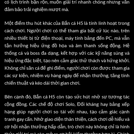
có lịch trình bận rộn, muốn giải trí nhanh chóng nhưng vẫn
đảm bảo trải nghiệm mượt mà.
Một điểm thu hút khác của Bắn cá H5 là tính linh hoạt trong
cách chơi. Người chơi có thể tham gia bất cứ lúc nào, trên
nhiều thiết bị từ điện thoại, máy tính bảng đến PC, mà vẫn
tận hưởng hiệu ứng đồ họa và âm thanh sống động. Hệ
thống cá và boss đa dạng, kết hợp với các kỹ năng súng và
hiệu ứng đặc biệt, tạo nên cảm giác thử thách và hứng khởi.
Không chỉ săn cá để ghi điểm, người chơi còn được tham gia
các sự kiện, nhiệm vụ hàng ngày để nhận thưởng, tăng tính
chiến thuật và kéo dài thời gian chơi.
Bên cạnh đó, Bắn cá H5 còn tạo sức hút nhờ sự tương tác
cộng đồng. Các chế độ chơi Solo, Đối kháng hay bảng xếp
hạng giúp người chơi so tài với nhau, tạo cảm giác cạnh
tranh gay cấn. Nhờ giao diện thân thiện, cách chơi dễ hiểu và
cơ hội nhận thưởng hấp dẫn, trò chơi này không chỉ là hình
thức giải trí mà còn mở ra cơ hội kiếm thưởng hợp lý. Chính