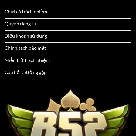
dẫn
với
Chơi có trách nhiệm
luật
chơi
Quyền riêng tư
đơn
giản
Điều khoản sử dụng
Chính sách bảo mật
Miễn trừ trách nhiệm
Câu hỏi thường gặp