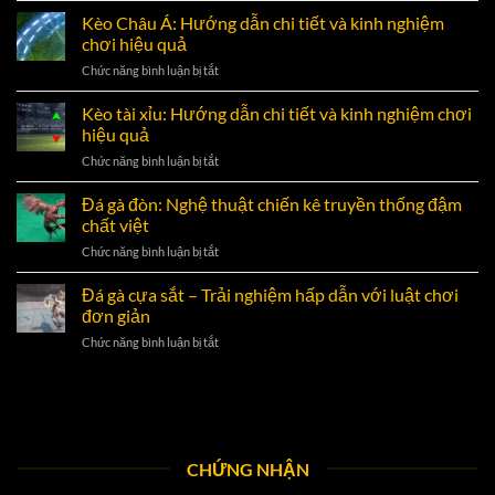
tân
Châu
Kèo Châu Á: Hướng dẫn chi tiết và kinh nghiệm
binh
Âu
không
chơi hiệu quả
–
nên
Chức năng bình luận bị tắt
ở
Bỏ
bỏ
Kèo
túi
qua
Châu
Kèo tài xỉu: Hướng dẫn chi tiết và kinh nghiệm chơi
cách
khi
Á:
chơi
hiệu quả
chơi
Hướng
hiệu
Chức năng bình luận bị tắt
ở
dẫn
quả
Kèo
chi
cho
tài
Đá gà đòn: Nghệ thuật chiến kê truyền thống đậm
tiết
tân
xỉu:
và
chất việt
binh
Hướng
kinh
Chức năng bình luận bị tắt
ở
dẫn
nghiệm
Đá
chi
chơi
gà
Đá gà cựa sắt – Trải nghiệm hấp dẫn với luật chơi
tiết
hiệu
đòn:
và
đơn giản
quả
Nghệ
kinh
Chức năng bình luận bị tắt
ở
thuật
nghiệm
Đá
chiến
chơi
gà
kê
hiệu
cựa
truyền
quả
sắt
thống
–
đậm
Trải
chất
CHỨNG NHẬN
nghiệm
việt
hấp