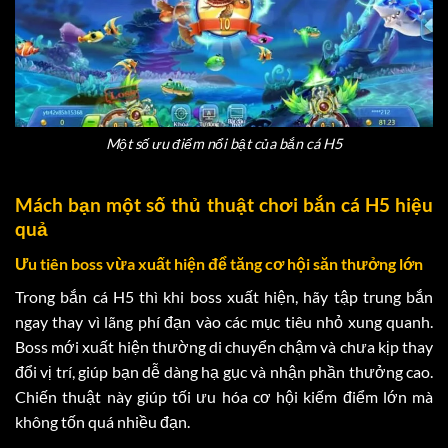
Một số ưu điểm nổi bật của bắn cá H5
Mách bạn một số thủ thuật chơi bắn cá H5 hiệu
quả
Ưu tiên boss vừa xuất hiện để tăng cơ hội săn thưởng lớn
Trong bắn cá H5 thì khi boss xuất hiện, hãy tập trung bắn
ngay thay vì lãng phí đạn vào các mục tiêu nhỏ xung quanh.
Boss mới xuất hiện thường di chuyển chậm và chưa kịp thay
đổi vị trí, giúp bạn dễ dàng hạ gục và nhận phần thưởng cao.
Chiến thuật này giúp tối ưu hóa cơ hội kiếm điểm lớn mà
không tốn quá nhiều đạn.