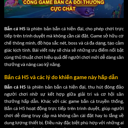
Bắn cá H5
là phiên bản bắn cá hiện đại, cho phép chơi trực
tiếp trên trình duyệt mà không cần cài đặt. Game sở hữu cơ
chế thông minh, đồ họa sắc nét, boss và cá đa dạng, tạo cảm
giác kịch tính. Bài viết này sẽ chia sẻ những ưu điểm nổi bật
cùng thủ thuật chơi hiệu quả để người chơi mới dễ dàng săn
thưởng và nâng cao kỹ năng.
Bắn cá H5 và các lý do khiến game này hấp dẫn
Bắn cá H5
là phiên bản bắn cá hiện đại, thu hút đông đảo
người chơi nhờ sự kết hợp giữa giải trí và cơ hội săn
thưởng hấp dẫn. Khác với các game bắn cá truyền thống,
Bắn cá H5 hoạt động trực tiếp trên trình duyệt, giúp người
chơi dễ dàng truy cập mà không cần cài đặt hay lo lắng về
dung lượng thiết bị. Điều này đặc biệt phù hợp với những ai