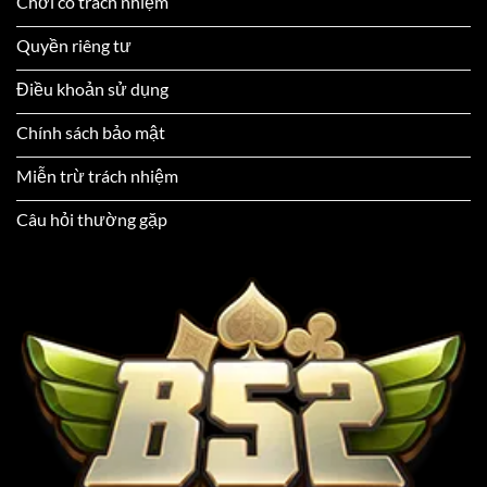
Chơi có trách nhiệm
luật
chơi
Quyền riêng tư
đơn
giản
Điều khoản sử dụng
Chính sách bảo mật
Miễn trừ trách nhiệm
Câu hỏi thường gặp