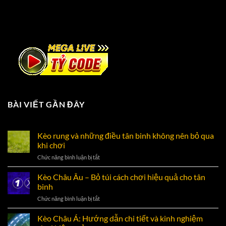
BÀI VIẾT GẦN ĐÂY
Kèo rung và những điều tân binh không nên bỏ qua
khi chơi
Chức năng bình luận bị tắt
ở
Kèo
rung
Kèo Châu Âu – Bỏ túi cách chơi hiệu quả cho tân
và
binh
những
Chức năng bình luận bị tắt
ở
điều
Kèo
tân
Châu
Kèo Châu Á: Hướng dẫn chi tiết và kinh nghiệm
binh
Âu
không