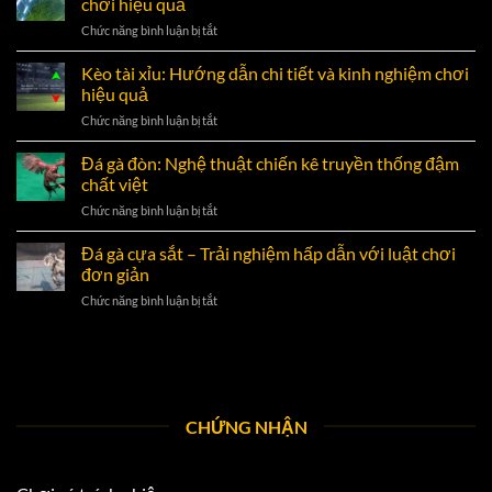
chơi hiệu quả
–
nên
Chức năng bình luận bị tắt
ở
Bỏ
bỏ
Kèo
túi
qua
Châu
Kèo tài xỉu: Hướng dẫn chi tiết và kinh nghiệm chơi
cách
khi
Á:
chơi
hiệu quả
chơi
Hướng
hiệu
Chức năng bình luận bị tắt
ở
dẫn
quả
Kèo
chi
cho
tài
Đá gà đòn: Nghệ thuật chiến kê truyền thống đậm
tiết
tân
xỉu:
và
chất việt
binh
Hướng
kinh
Chức năng bình luận bị tắt
ở
dẫn
nghiệm
Đá
chi
chơi
gà
Đá gà cựa sắt – Trải nghiệm hấp dẫn với luật chơi
tiết
hiệu
đòn:
và
đơn giản
quả
Nghệ
kinh
Chức năng bình luận bị tắt
ở
thuật
nghiệm
Đá
chiến
chơi
gà
kê
hiệu
cựa
truyền
quả
sắt
thống
–
đậm
Trải
chất
CHỨNG NHẬN
nghiệm
việt
hấp
dẫn
với