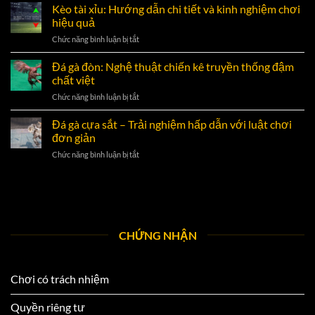
Châu
Kèo tài xỉu: Hướng dẫn chi tiết và kinh nghiệm chơi
cách
khi
Á:
chơi
hiệu quả
chơi
Hướng
hiệu
Chức năng bình luận bị tắt
ở
dẫn
quả
Kèo
chi
cho
tài
Đá gà đòn: Nghệ thuật chiến kê truyền thống đậm
tiết
tân
xỉu:
và
chất việt
binh
Hướng
kinh
Chức năng bình luận bị tắt
ở
dẫn
nghiệm
Đá
chi
chơi
gà
Đá gà cựa sắt – Trải nghiệm hấp dẫn với luật chơi
tiết
hiệu
đòn:
và
đơn giản
quả
Nghệ
kinh
Chức năng bình luận bị tắt
ở
thuật
nghiệm
Đá
chiến
chơi
gà
kê
hiệu
cựa
truyền
quả
sắt
thống
–
đậm
Trải
chất
CHỨNG NHẬN
nghiệm
việt
hấp
dẫn
với
Chơi có trách nhiệm
luật
chơi
Quyền riêng tư
đơn